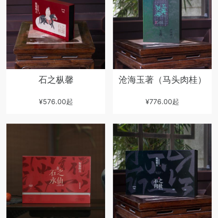
石之枞馨
沧海玉著（马头肉桂）
¥576.00起
¥776.00起