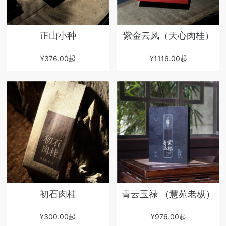
正山小种
紫金云风（天心肉桂）
¥376.00起
¥1116.00起
初石肉桂
青云玉禄 （慧苑老枞）
¥300.00起
¥976.00起