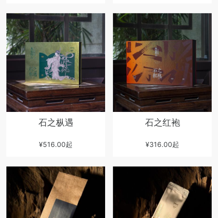
石之枞遇
石之红袍
¥516.00起
¥316.00起