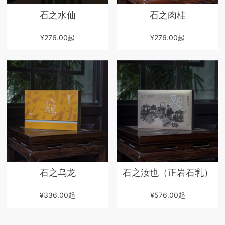
石之水仙
石之肉桂
¥276.00起
¥276.00起
石之乌龙
石之汝也（正岩石乳）
¥336.00起
¥576.00起