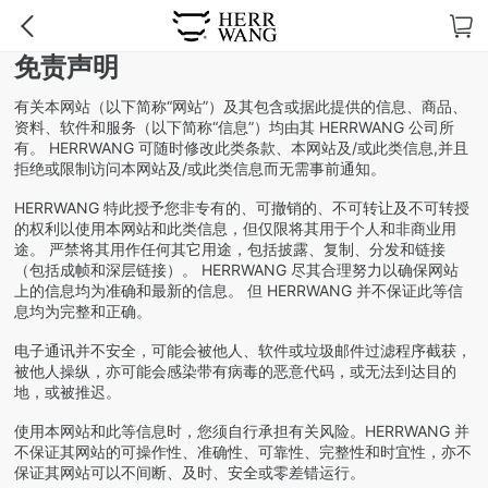
免责声明
有关本网站（以下简称“网站”）及其包含或据此提供的信息、商品、
资料、软件和服务（以下简称“信息”）均由其 HERRWANG 公司所
有。
HERRWANG
可随时修改此类条款、本网站及/或此类信息,并且
拒绝或限制访问本网站及/或此类信息而无需事前通知。
HERRWANG
特此授予您非专有的、可撤销的、不可转让及不可转授
的权利以使用本网站和此类信息，但仅限将其用于个人和非商业用
途。 严禁将其用作任何其它用途，包括披露、复制、分发和链接
（包括成帧和深层链接）。
HERRWANG
尽其合理努力以确保网站
上的信息均为准确和最新的信息。 但
HERRWANG
并不保证此等信
息均为完整和正确。
电子通讯并不安全，可能会被他人、软件或垃圾邮件过滤程序截获，
被他人操纵，亦可能会感染带有病毒的恶意代码，或无法到达目的
地，或被推迟。
使用本网站和此等信息时，您须自行承担有关风险。
HERRWANG
并
不保证其网站的可操作性、准确性、可靠性、完整性和时宜性，亦不
保证其网站可以不间断、及时、安全或零差错运行。