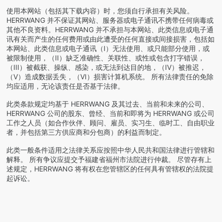
使用本网站（包括其下载内容）时，您须自行承担有关风险。
HERRWANG
并不保证其网站、服务器或电子通讯不携带任何病毒或
其他不良资料。
HERRWANG
并不承担与本网站、此类信息或电子通
讯有关而产生的任何费用或由此遭受的任何直接或间接损害，包括如
本网站、此类信息或电子通讯（I）无法使用、或只能部分使用，或
被限制使用，（II）缺乏准确性、关联性、或性或包含打字错误，
（III）被截获、操纵、感染，或无法到达目的地，（IV）被推迟，
（V）造成数据丢失，（VI）损害计算机系统。 所有法律责任的免除
均应适用，无论该责任是否基于法律。
此类条款规定均基于
HERRWANG
及其过去、当前和未来的公司、
HERRWANG
公司的股东、曾经、当前和即将为
HERRWANG
或公司
工作之人员（如合作伙伴、顾问、雇员、实习生、临时工、自由职业
者，并包括第三方供应商和分包商）的利益而制定。
此类一般条件适用之法律关系应按照中华人民共和国法律进行管辖和
解释。 所有争议应提交予福建省福州市法院进行仲裁。 尽管存有上
述规定，
HERRWANG
将有权在您管辖区的任何具有管辖权的法院提
起诉讼。